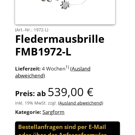
(Art.-Nr.: 1972-L)
Fledermausbrille
FMB1972-L
1)
Lieferzeit:
4 Wochen
(Ausland
abweichend)
539,00 €
Preis: ab
inkl. 19% MwSt. zzgl.
(Ausland abweichend)
Kategorie:
Sargform
Bestellanfragen sind per E-Mail
oder über das Anfrageformular