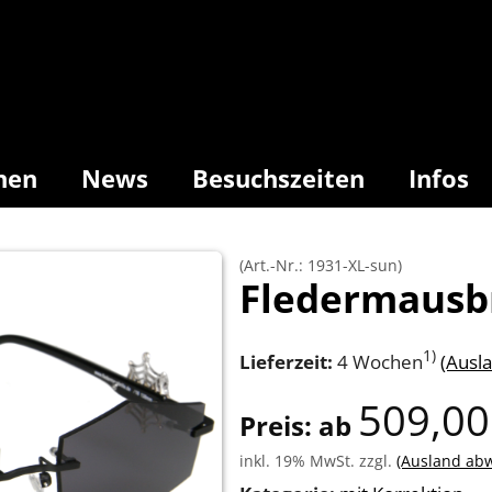
nen
News
Besuchszeiten
Infos
(Art.-Nr.: 1931-XL-sun)
Fledermausbr
1)
Lieferzeit:
4 Wochen
(Ausl
509,00
Preis: ab
inkl. 19% MwSt. zzgl.
(Ausland ab