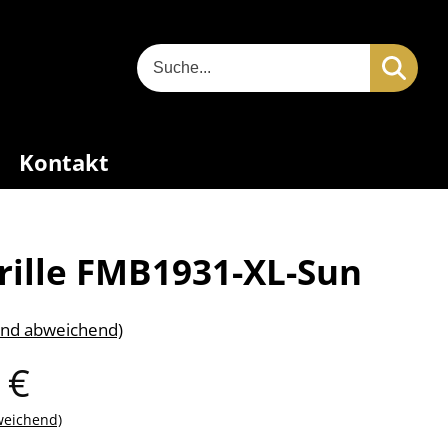
Kontakt
ille FMB1931-XL-Sun
and abweichend)
 €
weichend)