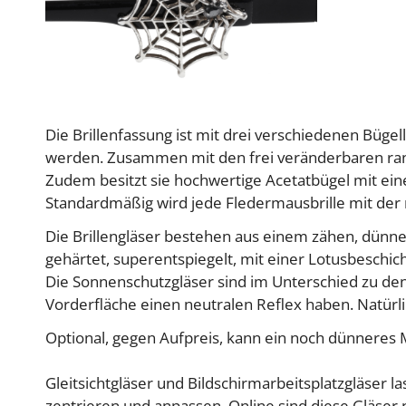
Die Brillenfassung ist mit drei verschiedenen Büg
werden. Zusammen mit den frei veränderbaren rand
Zudem besitzt sie hochwertige Acetatbügel mit ei
Standardmäßig wird jede Fledermausbrille mit der 
Die Brillengläser bestehen aus einem zähen, dünner 
gehärtet, superentspiegelt, mit einer Lotusbesch
Die Sonnenschutzgläser sind im Unterschied zu den k
Vorderfläche einen neutralen Reflex haben. Natürl
Optional, gegen Aufpreis, kann ein noch dünneres 
Gleitsichtgläser und Bildschirmarbeitsplatzgläser l
zentrieren und anpassen. Online sind diese Gläser n